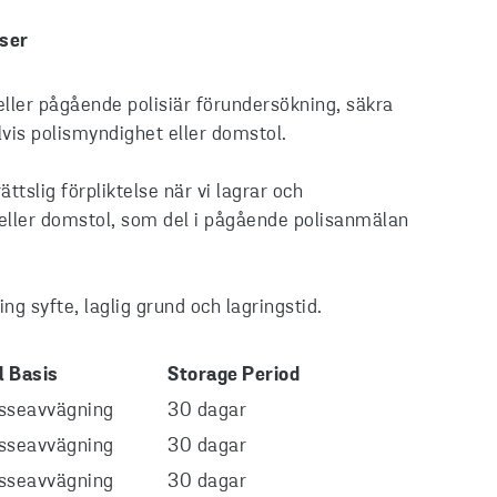
lser
 eller pågående polisiär förundersökning, säkra
lvis polismyndighet eller domstol.
tslig förpliktelse när vi lagrar och
t eller domstol, som del i pågående polisanmälan
g syfte, laglig grund och lagringstid.
l Basis
Storage Period
esseavvägning
30 dagar
esseavvägning
30 dagar
esseavvägning
30 dagar