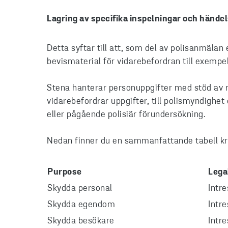
Lagring av specifika inspelningar och hände
Detta syftar till att, som del av polisanmälan
bevismaterial för vidarebefordran till exempe
Stena hanterar personuppgifter med stöd av rät
vidarebefordrar uppgifter, till polismyndighe
eller pågående polisiär förundersökning.
Nedan finner du en sammanfattande tabell krin
Purpose
Lega
Skydda personal
Intr
Skydda egendom
Intr
Skydda besökare
Intr