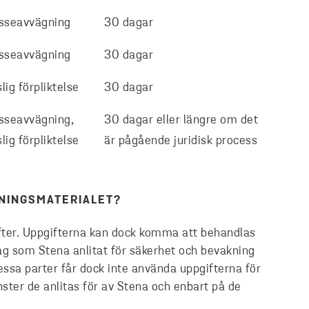
esseavvägning
30 dagar
esseavvägning
30 dagar
lig förpliktelse
30 dagar
esseavvägning,
30 dagar eller längre om det
lig förpliktelse
är pågående juridisk process
KNINGSMATERIALET?
ifter. Uppgifterna kan dock komma att behandlas
tag som Stena anlitat för säkerhet och bevakning
ssa parter får dock inte använda uppgifterna för
nster de anlitas för av Stena och enbart på de