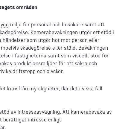
etagets områden
 trygg miljö för personal och besökare samt att
 skadegörelse. Kamerabevakningen utgör ett stöd i
a händelser som utgör hot mot person eller
mpelvis skadegörelse eller stöld. Bevakningen
telse i fastigheterna samt som visuellt stöd för
akas produktionsmiljöer för att säkra och
dvika driftstopp och olyckor.
t krav från myndigheter, där det i vissa fall
töd av intresseavvägning. Att kamerabevaka av
 berättigat intresse enligt
ar.