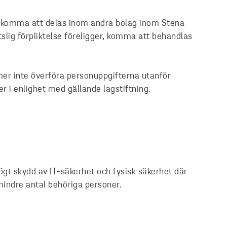
gt komma att delas inom andra bolag inom Stena
tslig förpliktelse föreligger, komma att behandlas
er inte överföra personuppgifterna utanför
 i enlighet med gällande lagstiftning.
ögt skydd av IT-säkerhet och fysisk säkerhet där
t mindre antal behöriga personer.