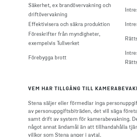
Säkerhet, ex brandövervakning och
Intr
driftövervakning
Effektivisera och säkra produktion
Intr
Föreskrifter från myndigheter,
Rätts
exempelvis Tullverket
Intr
Förebygga brott
Rätts
VEM HAR TILLGÅNG TILL KAMERABEVA
Stena säljer eller förmedlar inga personuppg
av personuppgiftsbiträden, det vill säga före
samt drift av system för kamerabevakning. De
något annat ändamål än att tillhandahålla tjä
villkor som Stena anger i avtal.