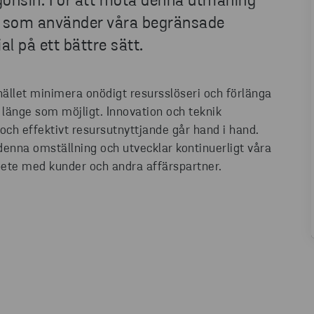
ågonsin. För att möta denna utmaning
i som använder våra begränsade
l på ett bättre sätt.
ället minimera onödigt resursslöseri och förlänga
 länge som möjligt. Innovation och teknik
och effektivt resursutnyttjande går hand i hand.
 denna omställning och utvecklar kontinuerligt våra
rbete med kunder och andra affärspartner.