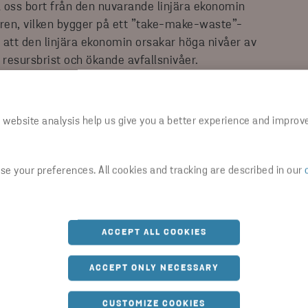
a oss bort från den nuvarande linjära ekonomin
en, vilken bygger på ett ”take-make-waste”-
 att den linjära ekonomin orsakar höga nivåer av
r resursbrist och ökande avfallsnivåer.
vi nyttja våra befintliga resurser mycket bättre, få
a system för produktion och konsumtion – till
 website analysis help us give you a better experience and improv
e your preferences. All cookies and tracking are described in our
ACCEPT ALL COOKIES
ACCEPT ONLY NECESSARY
rna
CUSTOMIZE COOKIES