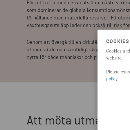
För att ta itu med dessa utsläpp måste vi rör
som dominerar de globala konsumtionsmönstr
förhållande med materiella resurser. Förutom
växthusgasutsläpp leder den också till risk fö
COOKIES
Genom att övergå till en cirkulär ekonomi kan 
ut mer värde och samtidigt skapa mer hållbar
Cookies and
nytta för både människor och planeten.
website.
Please choos
policy
.
Att möta utmaninga