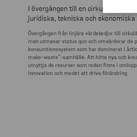
I övergången till en cirkulär ekonomi
juridiska, tekniska och ekonomiska 
Övergången från linjära värdekedjor till cirkul
man utmanar status quo och omvärderar de p
konsumtionssystem som har dominerat i årtiond
make-waste”-samhälle. Att hitta nya och kreat
utnyttja de resurser som redan finns i omlopp 
innovation och modet att driva förändring.