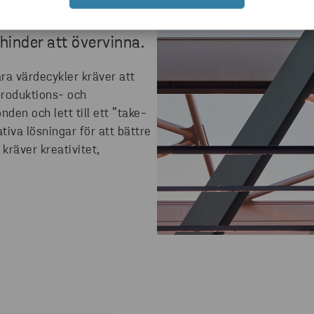
 finns kulturella,
hinder att övervinna.
ära värdecykler kräver att
roduktions- och
en och lett till ett ”take-
iva lösningar för att bättre
kräver kreativitet,