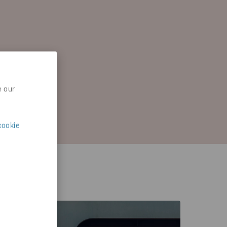
e our
cookie