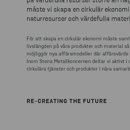
på värdefulla resurser större än n
måste vi skapa en cirkulär ekonom
naturresurser och värdefulla materia
För att skapa en cirkulär ekonomi måste samh
livslängden på våra produkter och material så
möjliggör nya affärsmodeller där affärsvärde 
Inom Stena Metallkoncernen deltar vi aktivt i
cirkulära tjänster och produkter i nära sama
RE-CREATING THE FUTURE