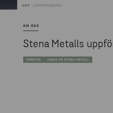
HEM
UPPFÖRANDEKOD
OM OSS
Stena Metalls uppf
FÖRETAG
JOBBA PÅ STENA METALL