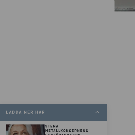
LADDA NER HÄR
STENA
METALLKONCERNENS