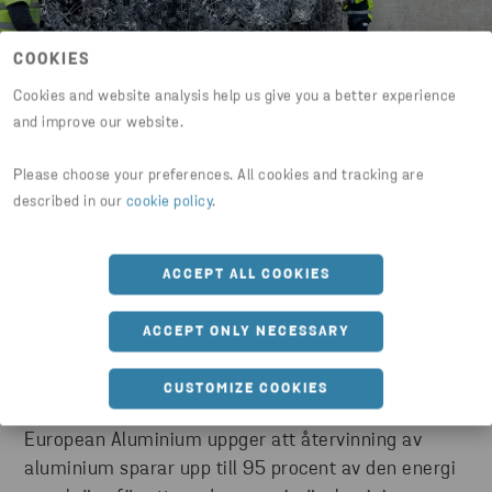
COOKIES
Cookies and website analysis help us give you a better experience
and improve our website.
Please choose your preferences. All cookies and tracking are
Upp till 95 procents
described in our
cookie policy
.
energibesparing
ACCEPT ALL COOKIES
Enligt International Aluminium Institute gör
aluminiumets höga återvinningsbarhet det idealiskt
ACCEPT ONLY NECESSARY
för cirkulära produkter – hela 75 procent av allt
aluminium som någonsin har producerats är
CUSTOMIZE COOKIES
fortfarande i användning. Branschorganisationen
European Aluminium uppger att återvinning av
aluminium sparar upp till 95 procent av den energi