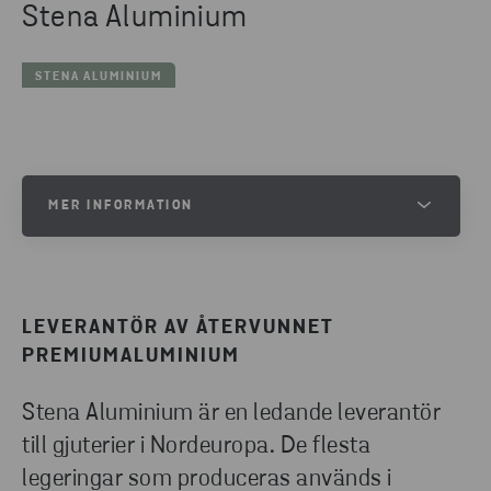
Stena Aluminium
STENA ALUMINIUM
MER INFORMATION
STENAALUMINIUM.COM
STENAALUMINIUM.SE
LEVERANTÖR AV ÅTERVUNNET
STENAALUMINIUM.DE
PREMIUMALUMINIUM
Stena Aluminium är en ledande leverantör
till gjuterier i Nordeuropa. De flesta
legeringar som produceras används i