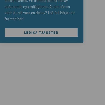
bättre framtid. En framtid som är full av
spännande nya möjligheter. Är det här en
värld du vill vara en del av? I så fall börjar din
framtid här!
LEDIGA TJÄNSTER