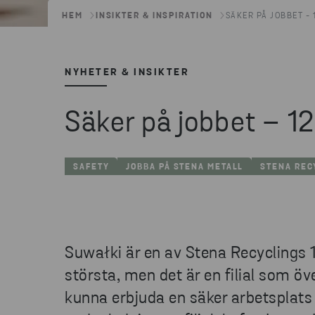
HEM
INSIKTER & INSPIRATION
SÄKER PÅ JOBBET - 
NYHETER & INSIKTER
Säker på jobbet – 12
SAFETY
JOBBA PÅ STENA METALL
STENA REC
Suwałki är en av Stena Recyclings 15 
största, men det är en filial som ö
kunna erbjuda en säker arbetsplats