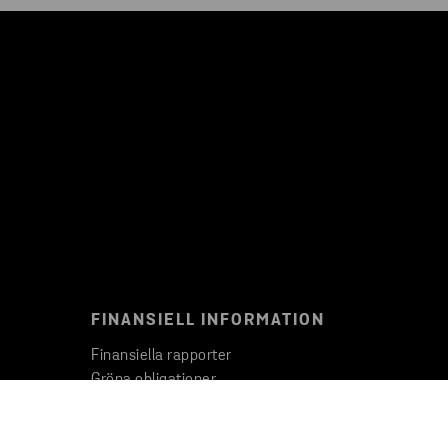
FINANSIELL INFORMATION
Finansiella rapporter
Gröna obligationer
Viktiga fakta och siffror