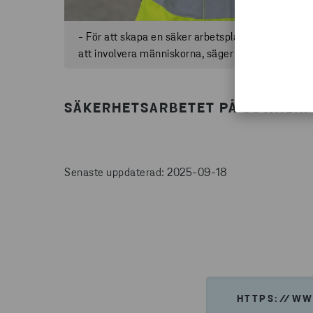
- För att skapa en säker arbetsplats är det viktigt
att involvera människorna, säger Iwona Korniluk.
SÄKERHETSARBETET PÅ SUWAŁKI-
Senaste uppdaterad: 2025-09-18
HTTPS://WW