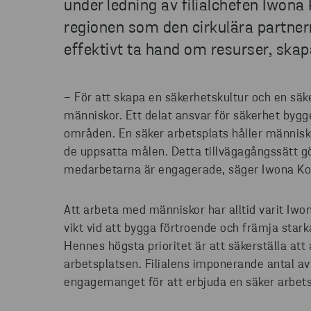
under ledning av filialchefen Iwona K
regionen som den cirkulära partnern 
effektivt ta hand om resurser, skap
− För att skapa en säkerhetskultur och en säker
människor. Ett delat ansvar för säkerhet byg
områden. En säker arbetsplats håller människ
de uppsatta målen. Detta tillvägagångssätt gö
medarbetarna är engagerade, säger Iwona Kor
Att arbeta med människor har alltid varit Iwona
vikt vid att bygga förtroende och främja stark
Hennes högsta prioritet är att säkerställa att
arbetsplatsen. Filialens imponerande antal av
engagemanget för att erbjuda en säker arbets