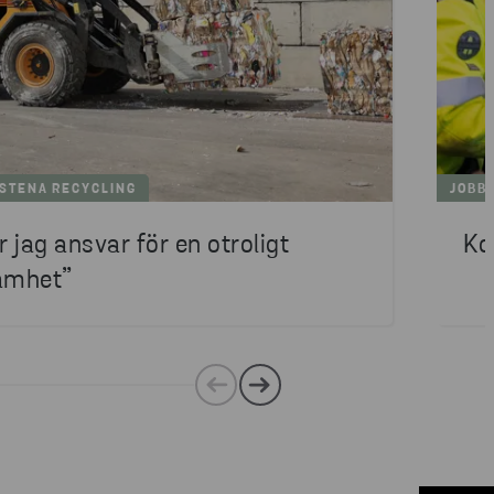
STENA RECYCLING
JOBBA
r jag ansvar för en otroligt
Ko
amhet”