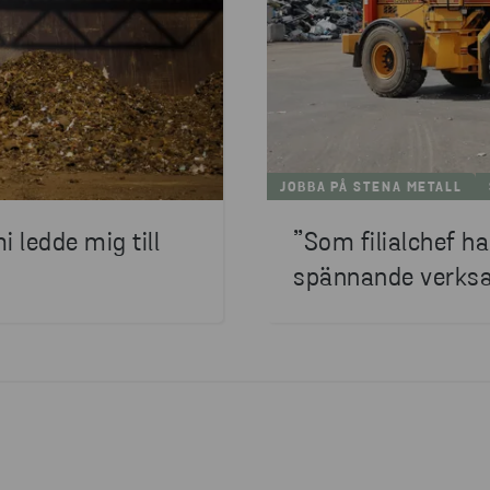
JOBBA PÅ STENA METALL
i ledde mig till
”Som filialchef ha
spännande verks