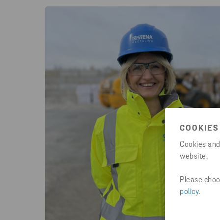
COOKIES
Cookies and
website.
Please choos
policy
.