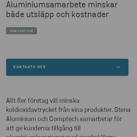
Aluminiumsamarbete minskar
både utsläpp och kostnader
INNOVATION
KONTAKTA OSS
Vårt huvudkontor ligger i Göteborg och vi finns i
andra delar av Sverige samt i Norge, Danmark,
Finland, Polen, Schweiz, Tyskland, Italien och USA.
Allt fler företag vill minska
koldioxidavtrycket från sina produkter. Stena
Aluminium och Comptech samarbetar för
KONTAKTA OSS
att ge kunderna tillgång till