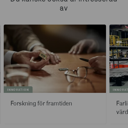
av
INNOVATION
INNOVA
Forskning för framtiden
Farl
värd