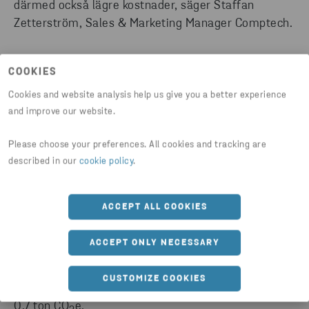
därmed också lägre kostnader, säger Staffan
Zetterström, Sales & Marketing Manager Comptech.
COOKIES
Cookies and website analysis help us give you a better experience
and improve our website.
SNABBFAKTA
Please choose your preferences. All cookies and tracking are
described in our
cookie policy
.
De genomsnittliga utsläppen i Europa från
primäraluminium är cirka 7 ton CO
e per ton
2
producerat aluminium.
ACCEPT ALL COOKIES
ACCEPT ONLY NECESSARY
De genomsnittliga utsläppen från Stena Aluminiums
aluminium är 0,7 ton CO
e per ton producerat
2
CUSTOMIZE COOKIES
aluminium, varav kisel står för cirka 40 procent av
0,7 ton CO
e.