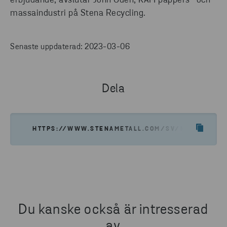
erbjudande, avslutar John Öden, KAM pappers- och
massaindustri på Stena Recycling.
Senaste uppdaterad: 2023-03-06
Dela
HTTPS://WWW.STENAMETALL.COM/SV/NYHETER-INS
Du kanske också är intresserad
av