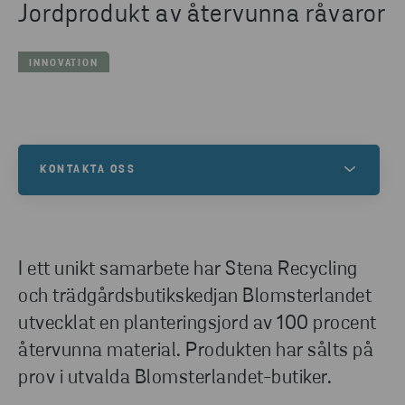
Jordprodukt av återvunna råvaror
INNOVATION
KONTAKTA OSS
Vårt huvudkontor ligger i Göteborg och vi finns i
andra delar av Sverige samt i Norge, Danmark,
Finland, Polen, Schweiz, Tyskland, Italien och USA.
I ett unikt samarbete har Stena Recycling
och trädgårdsbutikskedjan Blomsterlandet
utvecklat en planteringsjord av 100 procent
KONTAKTA OSS
återvunna material. Produkten har sålts på
prov i utvalda Blomsterlandet-butiker.