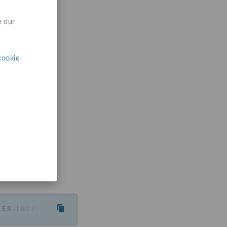
e our
cookie
ER-INSPIRATION/PARTNERSKAP-FOR-FOSSILFRITT-S