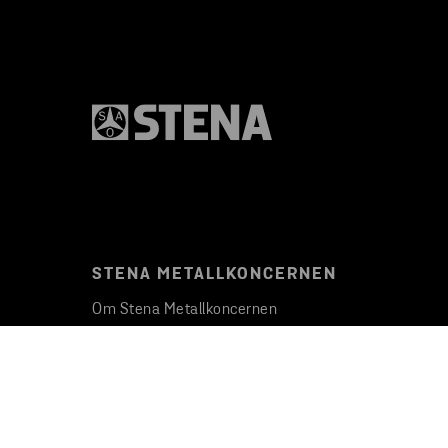
STENA METALLKONCERNEN
Om Stena Metallkoncernen
Våra verksamheter
Lediga tjänster
Nyheter
Koncernledning och styrelse
Uppförandekod