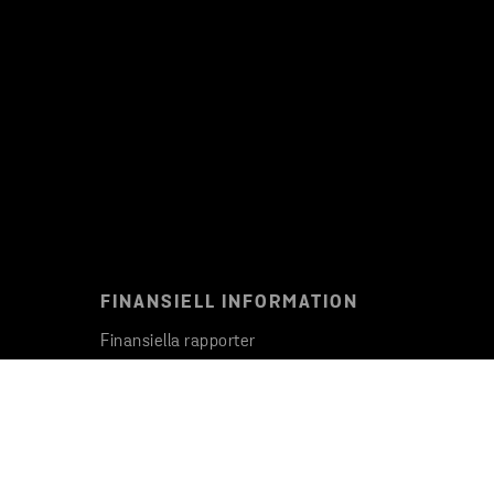
FINANSIELL INFORMATION
Finansiella rapporter
Gröna obligationer
Viktiga fakta och siffror