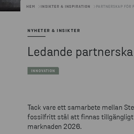
HEM
INSIKTER & INSPIRATION
PARTNERSKAP FÖR F
NYHETER & INSIKTER
Ledande partnerskap 
INNOVATION
Tack vare ett samarbete mellan St
fossilfritt stål att finnas tillgängli
marknaden 2026.