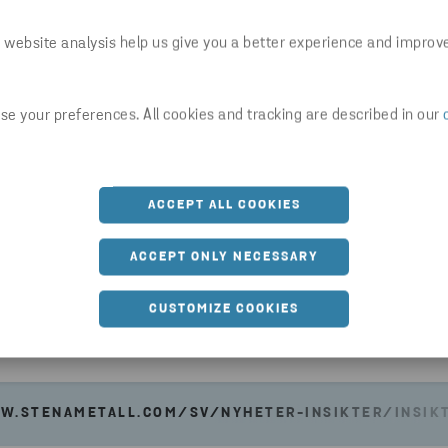
verkningsprocessen med målet att leverera
 website analysis help us give you a better experience and improv
kala 2026 och att i stort sett eliminera
t senast 2030. SSAB samarbetar med
 Vattenfall som en del av HYBRIT-initiativet för
e your preferences. All cookies and tracking are described in our
 och stålproduktion, som ersätter kokskolet som
ålproduktion med fossilfri el och vätgas.
ACCEPT ALL COOKIES
ACCEPT ONLY NECESSARY
CUSTOMIZE COOKIES
Dela
W.STENAMETALL.COM/SV/NYHETER-INSIKTER/INSIKT