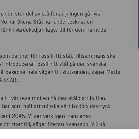
h en stor del av stålförsörjningen går via
. Nu när Stena Stål har undertecknat en
länk i värdekedjan lagts till för den framtida
som partner för fossilfritt stål. Tillsammans ska
vi introducerar fossilfritt stål på den svenska
ärdekedjor hela vägen till slutkunden, säger Matts
på SSAB.
ralt i vår resa mot en hållbar ståldistribution.
vi har som mål att minska vårt koldioxidavtryck
ent 2045. Vi ser verkligen fram emot
silfri framtid, säger Stefan Svensson, VD på