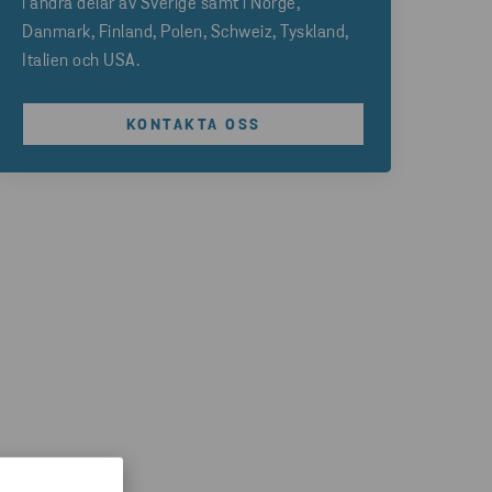
i andra delar av Sverige samt i Norge,
Danmark, Finland, Polen, Schweiz, Tyskland,
Italien och USA.
KONTAKTA OSS