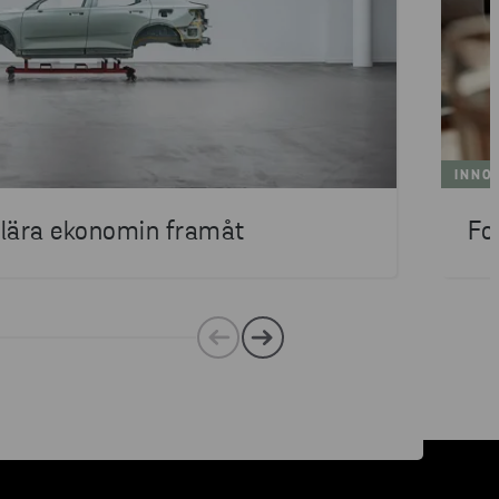
INNO
kulära ekonomin framåt
Fo